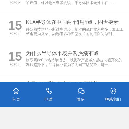
2020-5
的产值，可以毫不夸张的说，半导体技术无处不在。…
15
KLA半导体在中国两个转折点，四大要素
伴随着技术的不断进步进步，制程的流程愈来愈多，加工工
2020-5
艺也更为复杂。如选用多种图型技术的制程则为做到…
15
为什么半导体市场并购热潮不减
物联网(iot)市场持续滚烫，以及3c产品越来越走向轻薄化的
2020-5
发展趋势下，半导体业者为了巩固市场优势，进一…
15
半导体二手设备未来的发展趋势
尽管半导体二手设备的买卖双方都熬到了漫长低迷期的尽
2020-5
头，但业界普遍认为二手设备与服务市场在未来数月或…
首页
电话
微信
联系我们
查看更多